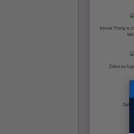
Istovar Ytong-a, r
lak
Zidovi su fug
Detal