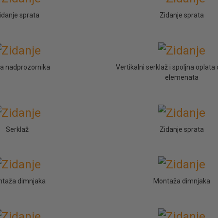
idanje sprata
Zidanje sprata
da nadprozornika
Vertikalni serklaž i spoljna opla
elemenata
Serklaž
Zidanje sprata
taža dimnjaka
Montaža dimnjaka