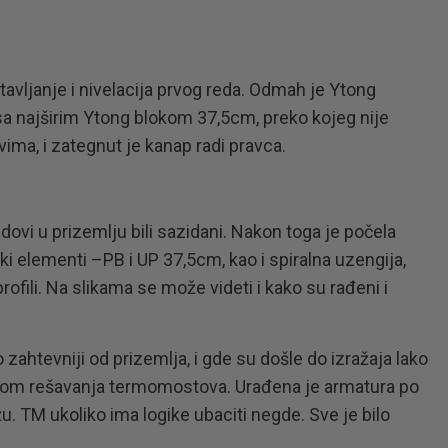
stavljanje i nivelacija prvog reda. Odmah je Ytong
sa najširim Ytong blokom 37,5cm, preko kojeg nije
ima, i zategnut je kanap radi pravca.
dovi u prizemlju bili sazidani. Nakon toga je počela
i elementi –PB i UP 37,5cm, kao i spiralna uzengija,
ofili. Na slikama se može videti i kako su rađeni i
o zahtevniji od prizemlja, i gde su došle do izražaja lako
ilikom rešavanja termomostova. Urađena je armatura po
u. TM ukoliko ima logike ubaciti negde. Sve je bilo