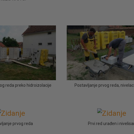
og reda preko hidroizolacije
Postavljanje prvog reda, nivelac
vljanje prvog reda
Prvi red urađen i nivelisa