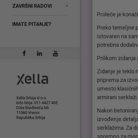
ZAVRŠNI RADOVI
Proleće je konačn
IMATE PITANJE?
Preko temeljne pl
istovaren na sam
potrebna dodatna 
Prilikom zidanja
Zidanje je teklo 
priprema za izvo
umesto klasičnih 
armirani serklaži.
Xella Srbija d.o.o.
Info linija: 011 4427 405
Diše Đurđevića bb
Nakon betoniranja
11560 Vreoci
Republika Srbija
izvođenje detalj
serklažima. Za di
spremno za mont