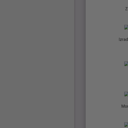
Z
Izra
Mon