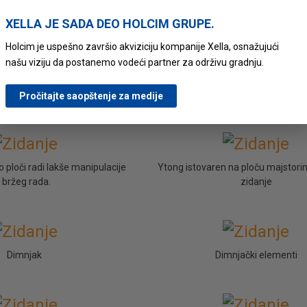
Reklama
Reklama
XELLA JE SADA DEO HOLCIM GRUPE.
Holcim je uspešno završio akviziciju kompanije Xella, osnažujući
našu viziju da postanemo vodeći partner za održivu gradnju.
Garaža
Garaža
Pročitajte saopštenje za medije
 ploči radi lakše manipulacije
Ytong istovaren na ploču majstori
i bržeg rada.
zidanje
Dimnjak
Dimnjački elementi