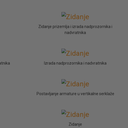
Zidanje prizemlja i izrada nadprozornika i
nadvratnika
atnika
Izrada nadprozornika i nadvratnika
Postavljanje armature u vertikalne serklaže
Zidanje