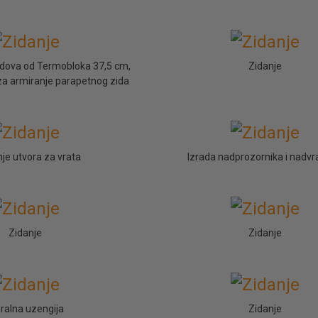
zidova od Termobloka 37,5 cm,
Zidanje
za armiranje parapetnog zida
je utvora za vrata
Izrada nadprozornika i nadvr
Zidanje
Zidanje
iralna uzengija
Zidanje