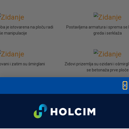
oba je istovarena na ploču radi
Postavljena armatura i sprema se 
še manipulacije
greda i serklaža
ovani i zatim su šmirglani
Zidovi prizemlja su ozidani i ošmir
se betonaža prve ploče
×
j otvora za prozor
Detalj otvora za prozor