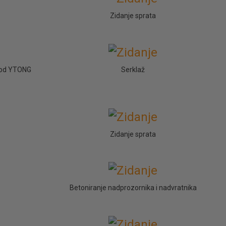
Zidanje sprata
ta od YTONG
Serklaž
Zidanje sprata
Betoniranje nadprozornika i nadvratnika