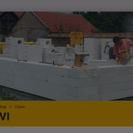
dnja
Zidovi
VI