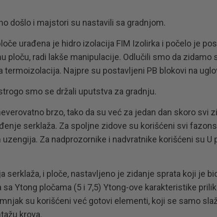
o došlo i majstori su nastavili sa gradnjom.
oče urađena je hidro izolacija FIM Izolirka i počelo je po
u ploču, radi lakše manipulacije. Odlučili smo da zidamo 
termoizolacija. Najpre su postavljeni PB blokovi na uglov
 strogo smo se držali uputstva za gradnju.
neverovatno brzo, tako da su već za jedan dan skoro svi zi
đenje serklaža. Za spoljne zidove su korišćeni svi fazonsk
uzengija. Za nadprozornike i nadvratnike korišćeni su U pr
 serklaža, i ploče, nastavljeno je zidanje sprata koji je bi
a sa Ytong pločama (5 i 7,5) Ytong-ove karakteristike pr
mnjak su korišćeni već gotovi elementi, koji se samo slaž
ažu krova.