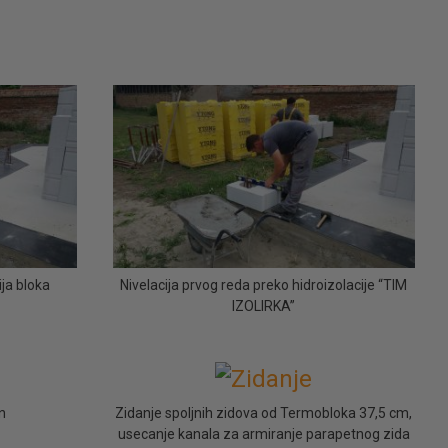
ija bloka
Nivelacija prvog reda preko hidroizolacije “TIM
IZOLIRKA”
n
Zidanje spoljnih zidova od Termobloka 37,5 cm,
usecanje kanala za armiranje parapetnog zida