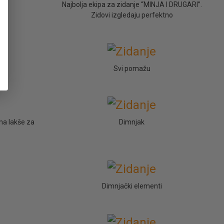
Najbolja ekipa za zidanje “MINJA I DRUGARI”.
Zidovi izgledaju perfektno
Svi pomažu
ma lakše za
Dimnjak
Dimnjački elementi