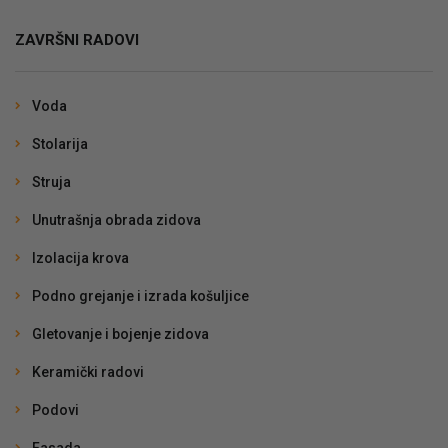
ZAVRŠNI RADOVI
Voda
Stolarija
Struja
Unutrašnja obrada zidova
Izolacija krova
Podno grejanje i izrada košuljice
Gletovanje i bojenje zidova
Keramički radovi
Podovi