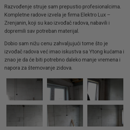
Razvođenje struje sam prepustio profesionalcima.
Kompletne radove izvela je firma Elektro Lux –
Zrenjanin, koji su kao izvođač radova, nabavili i
dopremili sav potreban materijal.
Dobio sam nižu cenu zahvaljujući tome što je
izvođač radova već imao iskustva sa Ytong kućama i
znao je da će biti potrebno daleko manje vremena i
napora za štemovanje zidova.