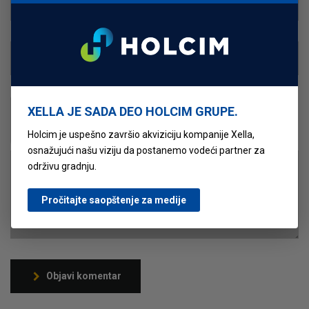
XELLA JE SADA DEO HOLCIM GRUPE.
Holcim je uspešno završio akviziciju kompanije Xella,
osnažujući našu viziju da postanemo vodeći partner za
održivu gradnju.
Pročitajte saopštenje za medije
Objavi komentar