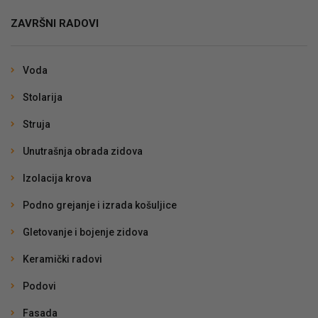
ZAVRŠNI RADOVI
Voda
Stolarija
Struja
Unutrašnja obrada zidova
Izolacija krova
Podno grejanje i izrada košuljice
Gletovanje i bojenje zidova
Keramički radovi
Podovi
Fasada