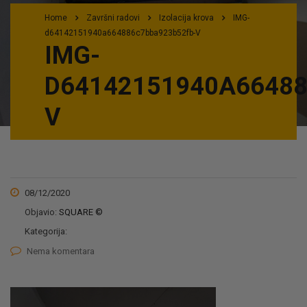
Home
Završni radovi
Izolacija krova
IMG-
d64142151940a664886c7bba923b52fb-V
IMG-
D64142151940A6648
V
08/12/2020
Objavio:
SQUARE ©
Kategorija:
Nema komentara