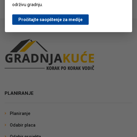
održivu gradnju.
Pročitajte saopštenje za medije
PLANIRANJE
Planiranje
Odabir placa
Odabir projekta